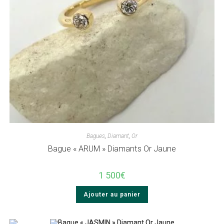
Bagues
,
Diamant
,
Or
Bague « ARUM » Diamants Or Jaune
1 500
€
Ajouter au panier