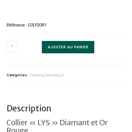
Référence : COLYSOR1
quantité
AJOUTER AU PANIER
de
Collier
"LYS"
Diamant
Catégories :
Colliers
,
Diamant
,
Or
Or
Rouge
Description
Collier « LYS » Diamant et Or
Rouge