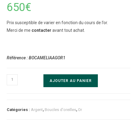
650
€
Prix susceptible de varier en fonction du cours de l’or.
Merci de me
contacter
avant tout achat.
Référence : BOCAMELIAAGOR1
quantité
AJOUTER AU PANIER
de
Boucles
d'oreilles
"CAMELIA"
Catégories :
Argent
,
Boucles d'oreilles
,
Or
Argent
Or
Rouge