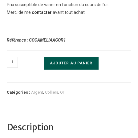
Prix susceptible de varier en fonction du cours de l’or.
Merci de me
contacter
avant tout achat.
Référence : COCAMELIAAGOR1
quantité
AJOUTER AU PANIER
de
Collier
"CAMELIA"
Argent
Catégories :
Argent
,
Colliers
,
Or
Or
Rouge
Description