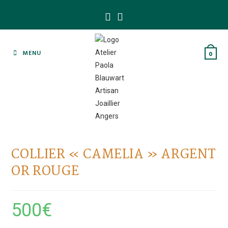
Skip
to
content
MENU
0
COLLIER « CAMELIA » ARGENT
OR ROUGE
500
€