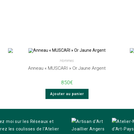
Hommes
Anneau « MUSCARI » Or Jaune Argent
850
€
Ajouter au panier
ez moi sur les Réseaux et
ez les coulisses de l'Atelier