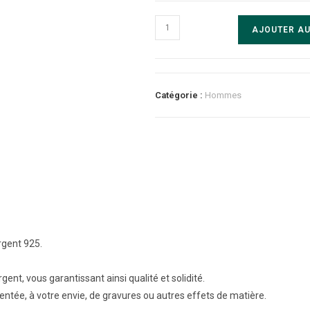
quantité
AJOUTER AU
de
Chevalière
ronde
martelée
Catégorie :
Hommes
Argent
rgent 925.
rgent, vous garantissant ainsi qualité et solidité.
entée, à votre envie, de gravures ou autres effets de matière.