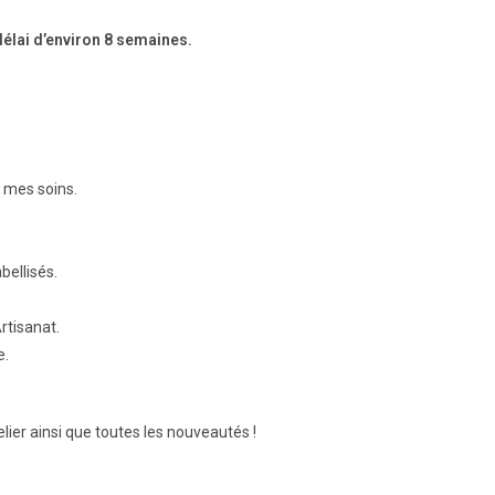
délai d’environ 8 semaines.
r mes soins.
bellisés.
rtisanat.
e.
elier ainsi que toutes les nouveautés !