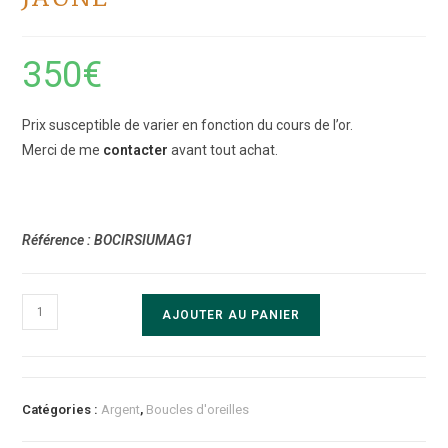
350
€
Prix susceptible de varier en fonction du cours de l’or.
Merci de me
contacter
avant tout achat.
Référence : BOCIRSIUMAG1
quantité
AJOUTER AU PANIER
de
Boucles
d'oreilles
"CIRSIUM"
Catégories :
Argent
,
Boucles d'oreilles
Argent