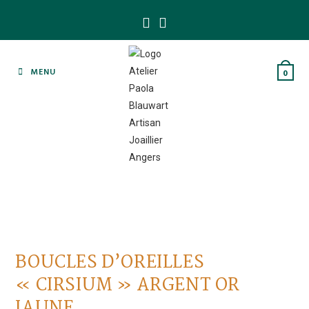
Skip
to
content
MENU
0
BOUCLES D’OREILLES
« CIRSIUM » ARGENT OR
JAUNE